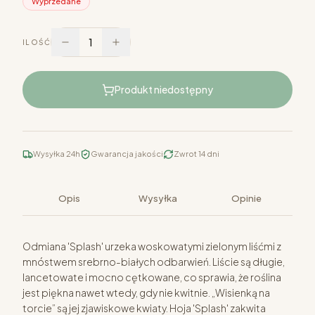
Wyprzedane
1
ILOŚĆ
Produkt niedostępny
Wysyłka 24h
Gwarancja jakości
Zwrot 14 dni
Opis
Wysyłka
Opinie
Odmiana 'Splash' urzeka woskowatymi zielonym liśćmi z
mnóstwem srebrno-białych odbarwień. Liście są długie,
lancetowate i mocno cętkowane, co sprawia, że roślina
jest piękna nawet wtedy, gdy nie kwitnie. „Wisienką na
torcie” są jej zjawiskowe kwiaty. Hoja 'Splash' zakwita