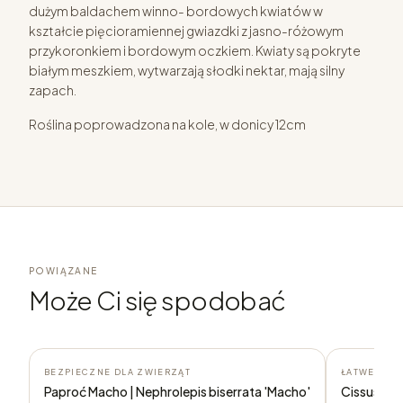
dużym baldachem winno- bordowych kwiatów w
kształcie pięcioramiennej gwiazdki z jasno-różowym
przykoronkiem i bordowym oczkiem. Kwiaty są pokryte
białym meszkiem, wytwarzają słodki nektar, mają silny
zapach.
Roślina poprowadzona na kole, w donicy 12cm
POWIĄZANE
Może Ci się spodobać
BEZPIECZNE DLA ZWIERZĄT
ŁATWE W U
Paproć Macho | Nephrolepis biserrata 'Macho'
Cissus dis