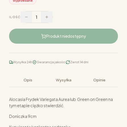
Wyprzedane
1
ILOŚĆ
Produkt niedostępny
Wysyłka 24h
Gwarancja jakości
Zwrot 14 dni
Opis
Wysyłka
Opinie
Alocasia Frydek Variegata Aurea lub Green on Green na
tym etapie ciężko stwierdzić.
Doniczka 9cm