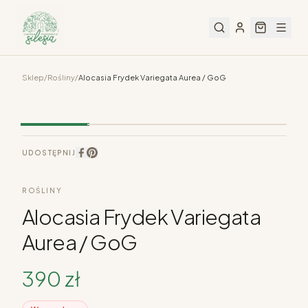
Sklep
/
Rośliny
/
Alocasia Frydek Variegata Aurea / GoG
UDOSTĘPNIJ
ROŚLINY
Alocasia Frydek Variegata
Aurea / GoG
390
zł