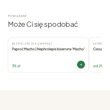
POWIĄZANE
Może Ci się spodobać
BEZPIECZNE DLA ZWIERZĄT
ŁATWE W U
Paproć Macho | Nephrolepis biserrata 'Macho'
Cissus dis
35 zł
od
29,90 