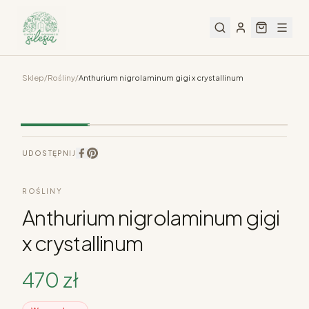
Sklep
/
Rośliny
/
Anthurium nigrolaminum gigi x crystallinum
UDOSTĘPNIJ
ROŚLINY
Anthurium nigrolaminum gigi
x crystallinum
470
zł