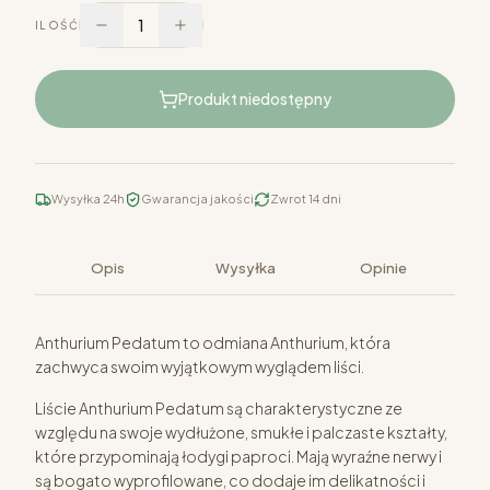
1
ILOŚĆ
Produkt niedostępny
Wysyłka 24h
Gwarancja jakości
Zwrot 14 dni
Opis
Wysyłka
Opinie
Anthurium Pedatum to odmiana Anthurium, która
zachwyca swoim wyjątkowym wyglądem liści.
Liście Anthurium Pedatum są charakterystyczne ze
względu na swoje wydłużone, smukłe i palczaste kształty,
które przypominają łodygi paproci. Mają wyraźne nerwy i
są bogato wyprofilowane, co dodaje im delikatności i