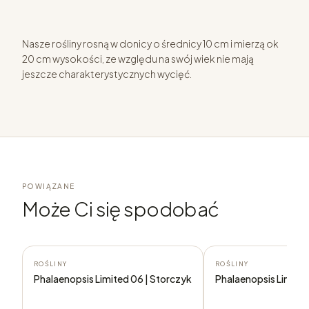
Nasze rośliny rosną w donicy o średnicy 10 cm i mierzą ok
20 cm wysokości, ze względu na swój wiek nie mają
jeszcze charakterystycznych wycięć.
POWIĄZANE
Może Ci się spodobać
ROŚLINY
ROŚLINY
Phalaenopsis Limited 06 | Storczyk
Phalaenopsis Limited