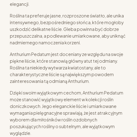
elegancji.
Roślina ta preferuje jasne, rozproszone światło, ale unika
intensywnego, bezpośredniego słońca, które mogłoby
uszkodzić delikatne liście. Gleba powinna być dobrze
przepuszczalna, a podlewanie umiarkowane, aby uniknąć
nadmiernego namoczenia korzeni.
Anthurium Pedatum jest doceniany ze względu na swoje
piękne liście, które stanowią główny atut tej odmiany.
Roślina ta niekiedy wytwarza kwiatostany, ale to
charakterystyczne liście są największym powodem
zainteresowania tą odmianą Anthurium.
Dzięki swoim wyjątkowym cechom, Anthurium Pedatum
może stanowić wyjątkowy element w kolekcji roślin
doniczkowych. Jego eleganckie liście i umiarkowane
wymagania pielęgnacyjne sprawiają, że jest atrakcyjnym
wyborem dla miłośników roślin ozdobnych
poszukujących rośliny o subtelnym, ale wyjątkowym
wyglądzie.