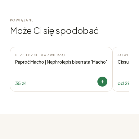
POWIĄZANE
Może Ci się spodobać
BEZPIECZNE DLA ZWIERZĄT
ŁATWE W U
Paproć Macho | Nephrolepis biserrata 'Macho'
Cissus dis
35 zł
od
29,90 