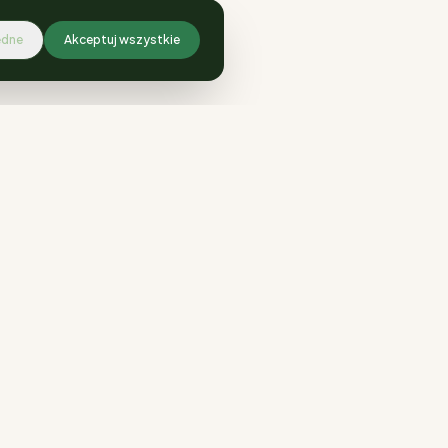
ędne
Akceptuj wszystkie
KONTAKT
ul. Ściegiennego 94b, Katowice
735 801 372
biuro@centrumogrodniczesilesia.pl