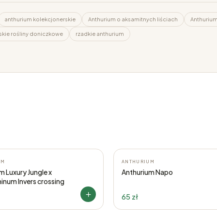
anthurium kolekcjonerskie
Anthurium o aksamitnych liściach
Anthuriu
skie rośliny doniczkowe
rzadkie anthurium
UM
ANTHURIUM
m Luxury Jungle x
Anthurium Napo
minum Invers crossing
65 zł