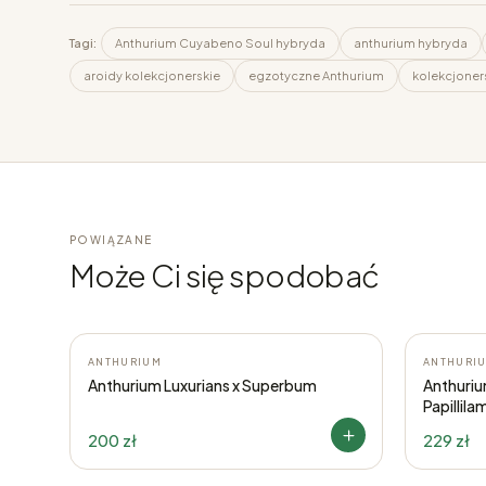
Tagi:
Anthurium Cuyabeno Soul hybryda
anthurium hybryda
aroidy kolekcjonerskie
egzotyczne Anthurium
kolekcjoner
POWIĄZANE
Może Ci się spodobać
ANTHURIUM
ANTHURI
Anthurium Luxurians x Superbum
Anthuriu
Papillila
200 zł
229 zł