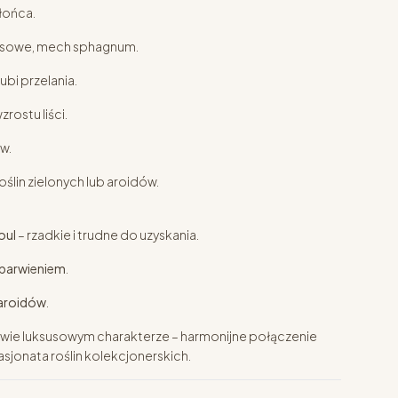
łońca.
okosowe, mech sphagnum.
ubi przelania.
rostu liści.
w.
lin zielonych lub aroidów.
oul
– rzadkie i trudne do uzyskania.
ybarwieniem
.
 aroidów
.
ziwie luksusowym charakterze – harmonijne połączenie
asjonata roślin kolekcjonerskich.