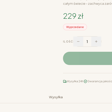
całym świecie – zachwyca zarów
229
zł
Wyprzedane
1
ILOŚĆ
Wysyłka 24h
Gwarancja jakośc
Wysyłka