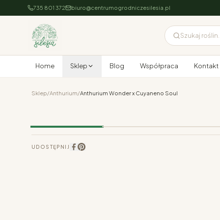
735 801 372
biuro@centrumogrodniczesilesia.pl
Szukaj roślin..
Home
Sklep
Blog
Współpraca
Kontakt
Sklep
/
Anthurium
/
Anthurium Wonder x Cuyaneno Soul
UDOSTĘPNIJ