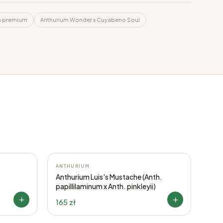
m premium
Anthurium Wonder x Cuyabeno Soul
ANTHURIUM
Anthurium Luis's Mustache (Anth.
papillilaminum x Anth. pinkleyii)
165 zł