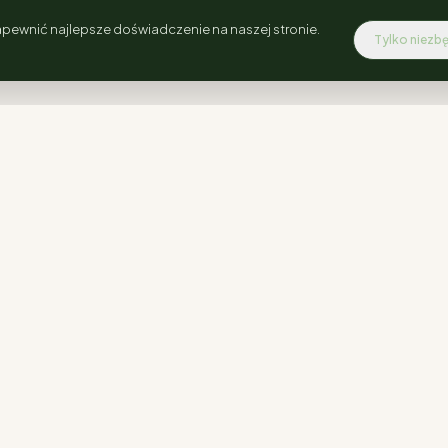
pewnić najlepsze doświadczenie na naszej stronie.
Tylko niezb
INFORMACJE
Regulamin
Polityka prywatności
Blog i Porady