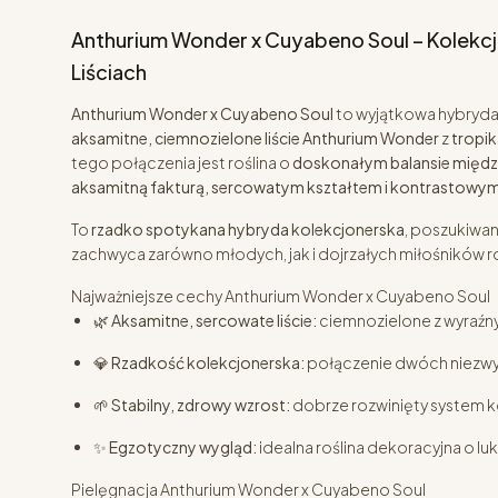
Anthurium Wonder x Cuyabeno Soul – Kolekc
Liściach
Anthurium Wonder x Cuyabeno Soul
to wyjątkowa hybryda
aksamitne, ciemnozielone liście Anthurium Wonder
z
tropik
tego połączenia jest roślina o
doskonałym balansie między
aksamitną fakturą, sercowatym kształtem i kontrastowy
To
rzadko spotykana hybryda kolekcjonerska
, poszukiwan
zachwyca zarówno młodych, jak i dojrzałych miłośników ro
Najważniejsze cechy Anthurium Wonder x Cuyabeno Soul
🌿
Aksamitne, sercowate liście:
ciemnozielone z wyraźny
💎
Rzadkość kolekcjonerska:
połączenie dwóch niezwy
🌱
Stabilny, zdrowy wzrost:
dobrze rozwinięty system k
✨
Egzotyczny wygląd:
idealna roślina dekoracyjna o l
Pielęgnacja Anthurium Wonder x Cuyabeno Soul