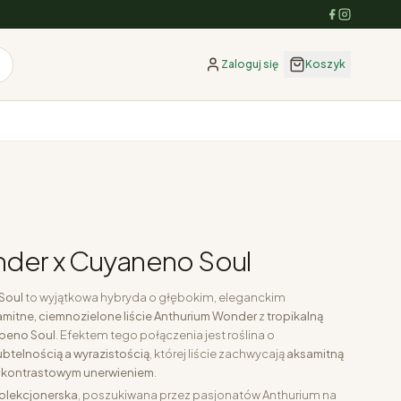
Zaloguj się
Koszyk
der x Cuyaneno Soul
Soul
to wyjątkowa hybryda o głębokim, eleganckim
mitne, ciemnozielone liście Anthurium Wonder
z
tropikalną
abeno Soul
. Efektem tego połączenia jest roślina o
btelnością a wyrazistością
, której liście zachwycają
aksamitną
 i kontrastowym unerwieniem
.
olekcjonerska
, poszukiwana przez pasjonatów Anthurium na