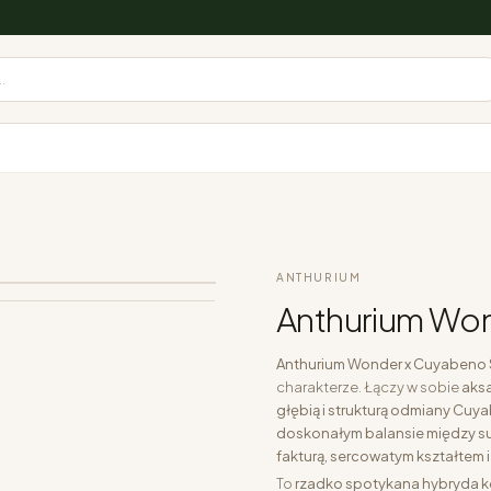
.
ANTHURIUM
Anthurium Won
Anthurium Wonder x Cuyabeno 
charakterze. Łączy w sobie
aksa
głębią i strukturą odmiany Cuy
doskonałym balansie między su
fakturą, sercowatym kształtem
To
rzadko spotykana hybryda k