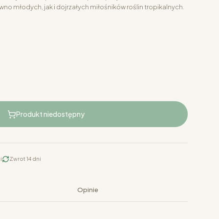
no młodych, jak i dojrzałych miłośników roślin tropikalnych.
Produkt niedostępny
i
Zwrot 14 dni
Opinie