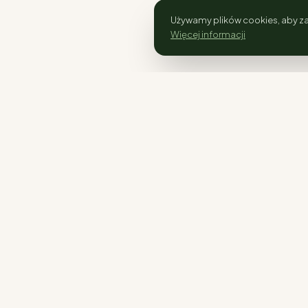
Używamy plików cookies, aby za
Więcej informacji
SKLEP
Rośliny
Rośliny kolekcjonerskie i ogrodowe.
Doniczki
Wysyłka w całej Polsce.
Nawozy