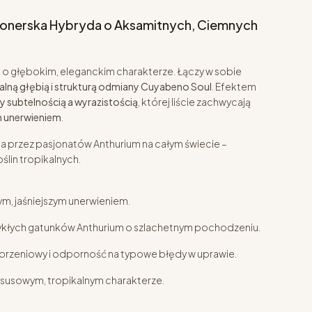
jonerska Hybryda o Aksamitnych, Ciemnych
 o głębokim, eleganckim charakterze. Łączy w sobie
alną głębią i strukturą odmiany Cuyabeno Soul
. Efektem
 subtelnością a wyrazistością
, której liście zachwycają
m unerwieniem
.
a przez pasjonatów Anthurium na całym świecie –
ślin tropikalnych.
m, jaśniejszym unerwieniem.
kłych gatunków Anthurium o szlachetnym pochodzeniu.
orzeniowy i odporność na typowe błędy w uprawie.
uksusowym, tropikalnym charakterze.