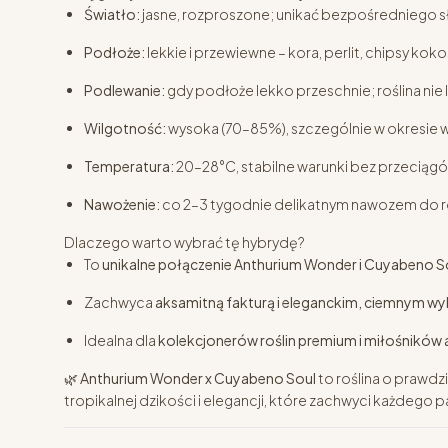
Światło:
jasne, rozproszone; unikać bezpośredniego s
Podłoże:
lekkie i przewiewne – kora, perlit, chipsy k
Podlewanie:
gdy podłoże lekko przeschnie; roślina nie l
Wilgotność:
wysoka (70–85%), szczególnie w okresie wz
Temperatura:
20–28°C, stabilne warunki bez przeciągó
Nawożenie:
co 2–3 tygodnie delikatnym nawozem do roś
Dlaczego warto wybrać tę hybrydę?
To
unikalne połączenie Anthurium Wonder i Cuyabeno S
Zachwyca
aksamitną fakturą i eleganckim, ciemnym w
Idealna dla
kolekcjonerów roślin premium i miłośników
🌿
Anthurium Wonder x Cuyabeno Soul
to roślina o prawd
tropikalnej dzikości i elegancji, które zachwyci każdego p