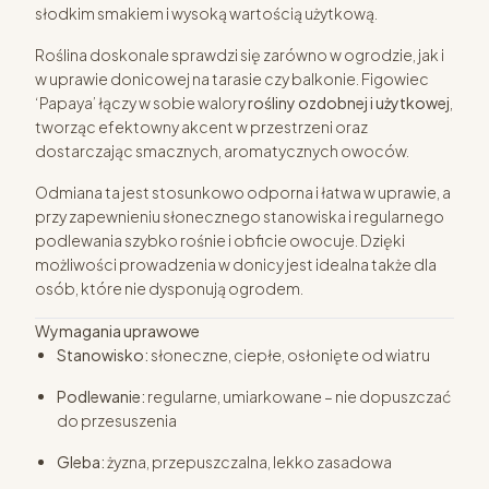
słodkim smakiem i wysoką wartością użytkową.
Roślina doskonale sprawdzi się zarówno w ogrodzie, jak i
w uprawie donicowej na tarasie czy balkonie. Figowiec
‘Papaya’ łączy w sobie walory
rośliny ozdobnej i użytkowej
,
tworząc efektowny akcent w przestrzeni oraz
dostarczając smacznych, aromatycznych owoców.
Odmiana ta jest stosunkowo odporna i łatwa w uprawie, a
przy zapewnieniu słonecznego stanowiska i regularnego
podlewania szybko rośnie i obficie owocuje. Dzięki
możliwości prowadzenia w donicy jest idealna także dla
osób, które nie dysponują ogrodem.
Wymagania uprawowe
Stanowisko:
słoneczne, ciepłe, osłonięte od wiatru
Podlewanie:
regularne, umiarkowane – nie dopuszczać
do przesuszenia
Gleba:
żyzna, przepuszczalna, lekko zasadowa