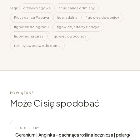
Tagi:
drzewko figowe
ficus carica odmiany
Ficus carica Papaya
figa jadalna
figowiec do donicy
figowiec do ogrodu
figowiec jadalny Papaya
figowiec na taras
figowiec owocujący
rośliny owocowe do domu
POWIĄZANE
Może Ci się spodobać
BESTSELLERY
Geranium | Anginka – pachnąca roślina lecznicza | pelargoni