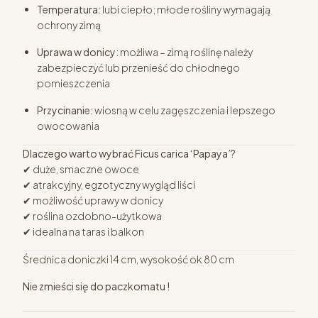
Temperatura:
lubi ciepło; młode rośliny wymagają
ochrony zimą
Uprawa w donicy:
możliwa – zimą roślinę należy
zabezpieczyć lub przenieść do chłodnego
pomieszczenia
Przycinanie:
wiosną w celu zagęszczenia i lepszego
owocowania
Dlaczego warto wybrać Ficus carica ‘Papaya’?
✔ duże, smaczne owoce
✔ atrakcyjny, egzotyczny wygląd liści
✔ możliwość uprawy w donicy
✔ roślina ozdobno-użytkowa
✔ idealna na taras i balkon
Średnica doniczki 14 cm, wysokość ok 80 cm
Nie zmieści się do paczkomatu !