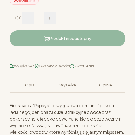
Wyprzedane
1
ILOŚĆ
Produkt niedostępny
Wysyłka 24h
Gwarancja jakości
Zwrot 14 dni
Opis
Wysyłka
Opinie
Ficus carica ‘Papaya’
to wyjątkowa odmiana figowca
jadalnego, ceniona za
duże, atrakcyjne owoce
oraz
dekoracyjne, głęboko powcinane liście o egzotycznym
wyglądzie. Nazwa „Papaya” nawiązuje do kształtu i
wielkości owoców, które wyróżniają się jasnym miąższem,