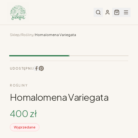
Sklep
/
Rośliny
/
Homalomena Variegata
UDOSTĘPNIJ
ROŚLINY
Homalomena Variegata
400
zł
Wyprzedane