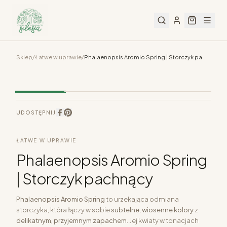
Sklep
/
Łatwe w uprawie
/
Phalaenopsis Aromio Spring | Storczyk pachnący
UDOSTĘPNIJ
ŁATWE W UPRAWIE
Phalaenopsis Aromio Spring
| Storczyk pachnący
Phalaenopsis Aromio Spring
to urzekająca odmiana
storczyka, która łączy w sobie
subtelne, wiosenne kolory
z
delikatnym, przyjemnym zapachem
. Jej kwiaty w tonacjach