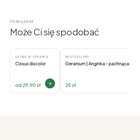
POWIĄZANE
Może Ci się spodobać
ŁATWE W UPRAWIE
BESTSELLERY
Cissus discolor
Geranium | Anginka – pachnąca rośli
od
29,90 zł
25 zł