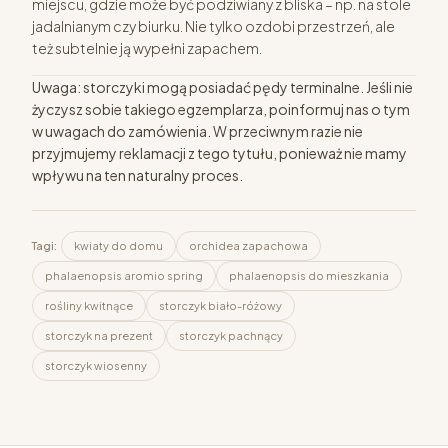
miejscu, gdzie może być podziwiany z bliska – np. na stole
jadalnianym czy biurku. Nie tylko ozdobi przestrzeń, ale
też subtelnie ją wypełni zapachem.
Uwaga: storczyki mogą posiadać pędy terminalne. Jeśli nie
życzysz sobie takiego egzemplarza, poinformuj nas o tym
w uwagach do zamówienia. W przeciwnym razie nie
przyjmujemy reklamacji z tego tytułu, ponieważ nie mamy
wpływu na ten naturalny proces.
Tagi:
kwiaty do domu
orchidea zapachowa
phalaenopsis aromio spring
phalaenopsis do mieszkania
rośliny kwitnące
storczyk biało-różowy
storczyk na prezent
storczyk pachnący
storczyk wiosenny