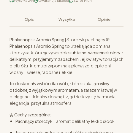
Wysyłka 24h
Gwarancja jakości
Zwrot 14 dni
Opis
Wysyłka
Opinie
Phalaenopsis Aromio Spring
| Storczyk pachnący 🌸
Phalaenopsis Aromio Spring
to urzekająca odmiana
storczyka, która łączy w sobie
subtelne, wiosenne kolory
z
delikatnym, przyjemnym zapachem
. Jej kwiaty w tonacjach
bieli, różu i kremu przypominają pierwsze, ciepłe dni
wiosny – świeże, radosne i lekkie.
To doskonały wybór dla osób, które szukają
rośliny
ozdobnej z wyjątkowym aromatem
, a zarazem łatwej w
pielęgnacji. Idealny do wnętrz, gdzie liczy się harmonia,
elegancja i przytulna atmosfera.
🌼
Cechy szczególne:
Pachnący storczyk
– aromat delikatny, lekko słodki
Jasne, pastelowe kolory: biel, róż i odcienie kremu