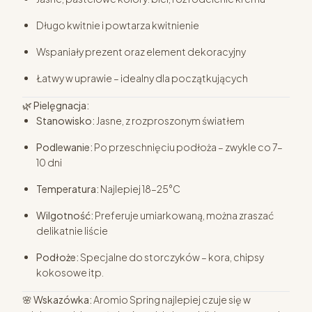
Długo kwitnie i powtarza kwitnienie
Wspaniały prezent oraz element dekoracyjny
Łatwy w uprawie – idealny dla początkujących
🌿
Pielęgnacja:
Stanowisko:
Jasne, z rozproszonym światłem
Podlewanie:
Po przeschnięciu podłoża – zwykle co 7–
10 dni
Temperatura:
Najlepiej 18–25°C
Wilgotność:
Preferuje umiarkowaną, można zraszać
delikatnie liście
Podłoże:
Specjalne do storczyków – kora, chipsy
kokosowe itp.
🌸
Wskazówka:
Aromio Spring najlepiej czuje się w