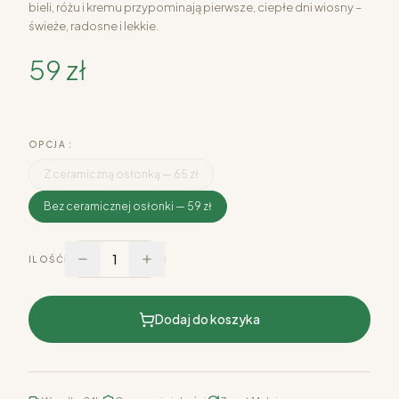
bieli, różu i kremu przypominają pierwsze, ciepłe dni wiosny –
świeże, radosne i lekkie.
59 zł
OPCJA :
Z ceramiczną osłonką — 65 zł
Bez ceramicznej osłonki — 59 zł
1
ILOŚĆ
Dodaj do koszyka