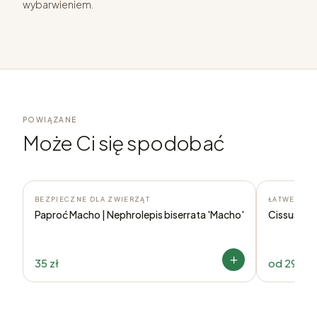
wybarwieniem.
POWIĄZANE
Może Ci się spodobać
BEZPIECZNE DLA ZWIERZĄT
ŁATWE W U
Paproć Macho | Nephrolepis biserrata 'Macho'
Cissus dis
35 zł
od
29,90 