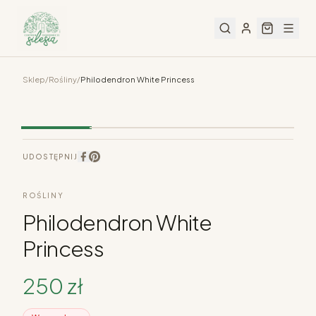
Sklep
/
Rośliny
/
Philodendron White Princess
UDOSTĘPNIJ
ROŚLINY
Philodendron White
Princess
250
zł