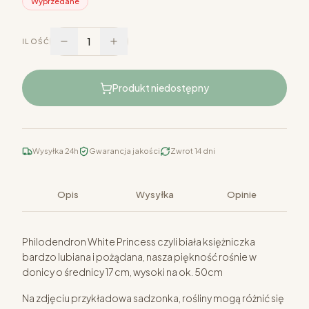
Wyprzedane
1
ILOŚĆ
Produkt niedostępny
Wysyłka 24h
Gwarancja jakości
Zwrot 14 dni
Opis
Wysyłka
Opinie
Philodendron White Princess czyli biała księżniczka
bardzo lubiana i pożądana, nasza piękność rośnie w
donicy o średnicy 17 cm, wysoki na ok. 50cm
Na zdjęciu przykładowa sadzonka, rośliny mogą różnić się