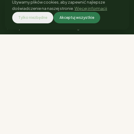
Używamy plików cookies, aby zapewnić najlepsze
doświadczenie na naszej stronie.
Więcej informacji
SKLEP
INFORMACJE
Tylko niezbędne
Akceptuj wszystkie
Rośliny
Regulamin
Doniczki
Polityka prywatności
Nawozy
Blog i Porady
Akcesoria
Kontakt
Podłoża
Moje konto
KONTAKT
ul. Ściegiennego 94b,
Katowice
735 801 372
biuro@centrumogrodniczesilesia.pl