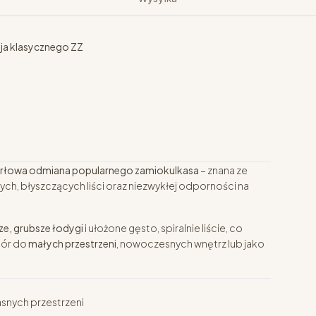
ja klasycznego ZZ
rłowa odmiana popularnego zamiokulkasa
– znana ze
ch, błyszczących liści oraz niezwykłej odporności na
ze, grubsze łodygi
i ułożone gęsto, spiralnie liście, co
bór do
małych przestrzeni
, nowoczesnych wnętrz lub jako
asnych przestrzeni