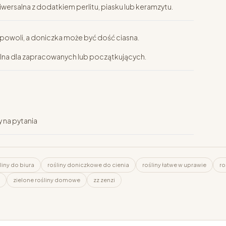
wersalna z dodatkiem perlitu, piasku lub keramzytu.
 powoli, a doniczka może być dość ciasna.
alna dla zapracowanych lub początkujących.
 na pytania
liny do biura
rośliny doniczkowe do cienia
rośliny łatwe w uprawie
ro
zielone rośliny domowe
zz zenzi