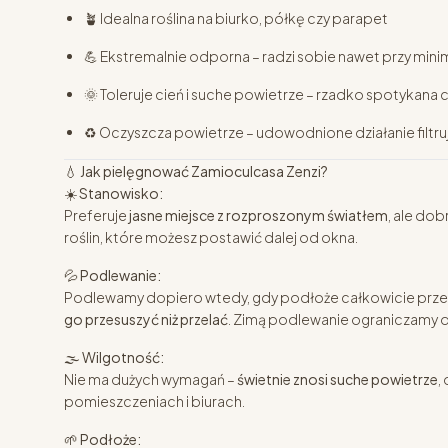
🪴 Idealna roślina na biurko, półkę czy parapet
💪 Ekstremalnie odporna – radzi sobie nawet przy minim
🌞 Toleruje cień i suche powietrze – rzadko spotykana
♻️ Oczyszcza powietrze – udowodnione działanie filtru
💧
Jak pielęgnować Zamioculcasa Zenzi?
☀️
Stanowisko:
Preferuje
jasne miejsce z rozproszonym światłem
, ale dob
roślin, które możesz postawić dalej od okna.
💦
Podlewanie:
Podlewamy dopiero wtedy, gdy podłoże całkowicie prze
go przesuszyć niż przelać
. Zimą podlewanie ograniczamy 
🌫️
Wilgotność:
Nie ma dużych wymagań –
świetnie znosi suche powietrze
,
pomieszczeniach i biurach.
🌱
Podłoże: