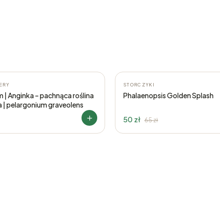
-23%
ERY
STORCZYKI
 | Anginka – pachnąca roślina
Phalaenopsis Golden Splash
a | pelargonium graveolens
50 zł
65
zł