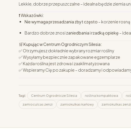
Lekkie, dobrze przepuszczalne – idealna będzie ziemia uni
❗
Wskazówki:
Nie wymaga przesadzania zbyt często
– korzenie rosną
Bardzo dobrze znosi
zaniedbania i rzadką opiekę
– ide
🛒
Kupując w Centrum Ogrodniczym Silesia:
✅ Otrzymujesz dokładnie wybrany rozmiar rośliny
✅ Wysyłamy bezpiecznie zapakowane egzemplarze
✅ Każda roślina jest zdrowa i zaaklimatyzowana
✅ Wspieramy Cię po zakupie – doradzamy i odpowiadamy
Tagi:
Centrum Ogrodnicze Silesia
roślina kompaktowa
roś
zamioculcas zenzi
zamiokulkas karłowy
zamiokulkas zenzi