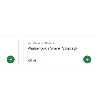
ŁATWE W UPRAWIE
Phalaenopsis Grace | Storczyk
65 zł