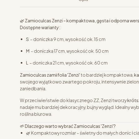
🌿
Zamioculcas Zenzi – kompaktowa, gęsta i odporna wers
Dostępne warianty:
S
– doniczka 9 cm, wysokość ok. 15 cm
M
– doniczka 17 cm, wysokość ok. 50 cm
L
– doniczka 21 cm, wysokość ok. 60 cm
Zamioculcas zamiifolia 'Zenzi'
to bardziej kompaktowa,
ka
swojego wyjątkowo zwartego pokroju, intensywnie zielony
zaniedbania.
W przeciwieństwie do klasycznego ZZ, Zenzi tworzy
króts
nadaje mu bardziej dekoracyjny, bujny wygląd. Idealny wy
roślina biurowa.
🌱
Dlaczego warto wybrać Zamioculcas 'Zenzi'?
🌿 Kompaktowy rozmiar – świetny do małych donic i ci