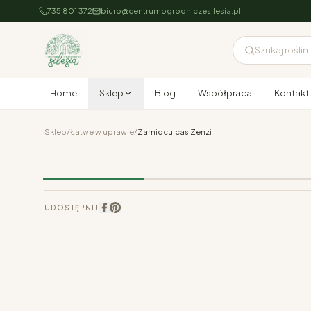
735 801 372
biuro@centrumogrodniczesilesia.pl
Szukaj roślin..
Home
Sklep
Blog
Współpraca
Kontakt
Sklep
/
Łatwe w uprawie
/
Zamioculcas Zenzi
UDOSTĘPNIJ