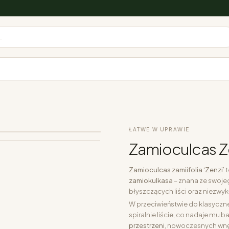
.
ŁATWE W UPRAWIE
Zamioculcas Z
Zamioculcas zamiifolia ‘Zenzi’
t
zamiokulkasa
– znana ze swoje
błyszczących liści oraz niezwy
W przeciwieństwie do klasyczn
spiralnie liście, co nadaje mu 
przestrzeni
, nowoczesnych wnęt