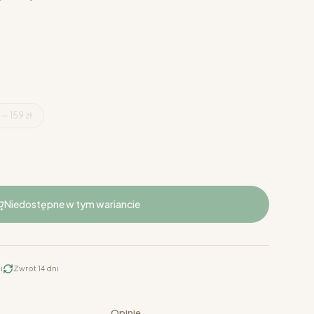
 — 159 zł
Niedostępne w tym wariancie
i
Zwrot 14 dni
Opinie