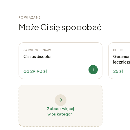
POWIĄZANE
Może Ci się spodobać
ŁATWE W UPRAWIE
BESTSELL
Cissus discolor
Geranium
lecznicz
od
29,90 zł
25 zł
Zobacz więcej
w tej kategorii