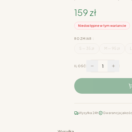
159 zł
Niedostępne w tym wariancie
ROZMIAR :
S — 35 zł
M — 95 zł
L
1
ILOŚĆ
Wysyłka 24h
Gwarancja jakośc
Wysyłka