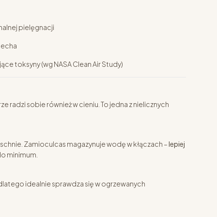
alnej pielęgnacji
 cecha
jące toksyny (wg NASA Clean Air Study)
rze radzi sobie również w cieniu. To jedna z nielicznych
schnie. Zamioculcas magazynuje wodę w kłączach –
lepiej
do minimum.
 dlatego idealnie sprawdza się w ogrzewanych