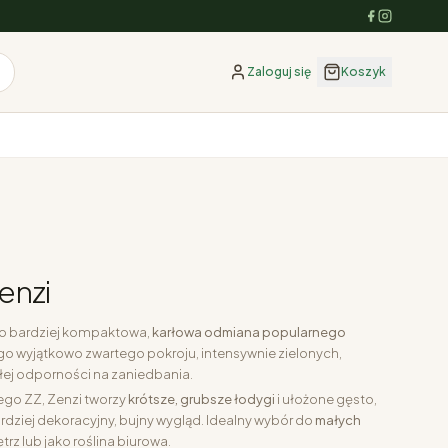
Zaloguj się
Koszyk
enzi
o bardziej kompaktowa,
karłowa odmiana popularnego
go wyjątkowo zwartego pokroju, intensywnie zielonych,
kłej odporności na zaniedbania.
ego ZZ, Zenzi tworzy
krótsze, grubsze łodygi
i ułożone gęsto,
bardziej dekoracyjny, bujny wygląd. Idealny wybór do
małych
rz lub jako roślina biurowa.