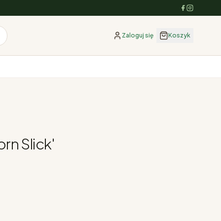
Zaloguj się
Koszyk
n Slick'