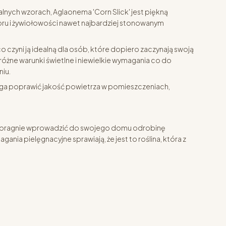
alnych wzorach, Aglaonema 'Corn Slick' jest piękną
oru i żywiołowości nawet najbardziej stonowanym
o czyni ją idealną dla osób, które dopiero zaczynają swoją
różne warunki świetlne i niewielkie wymagania co do
niu.
ga poprawić jakość powietrza w pomieszczeniach,
kto pragnie wprowadzić do swojego domu odrobinę
agania pielęgnacyjne sprawiają, że jest to roślina, która z