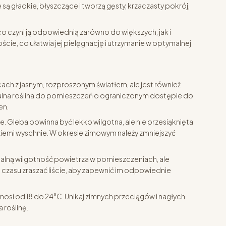
 są gładkie, błyszczące i tworzą gęsty, krzaczasty pokrój,
o czyni ją odpowiednią zarówno do większych, jak i
ście, co ułatwia jej pielęgnację i utrzymanie w optymalnej
ach z jasnym, rozproszonym światłem, ale jest również
dealna roślina do pomieszczeń o ograniczonym dostępie do
en.
 Gleba powinna być lekko wilgotna, ale nie przesiąknięta
ziemi wyschnie. W okresie zimowym należy zmniejszyć
alną wilgotność powietrza w pomieszczeniach, ale
czasu zraszać liście, aby zapewnić im odpowiednie
nosi od 18 do 24°C. Unikaj zimnych przeciągów i nagłych
roślinę.