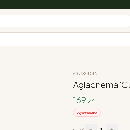
.
AGLAONEMA
Aglaonema 'Cor
169
zł
Wyprzedane
1
ILOŚĆ