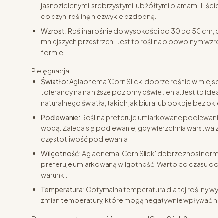
jasnozielonymi, srebrzystymi lub żółtymi plamami. Liście
co czyni roślinę niezwykle ozdobną.
Wzrost:
Roślina rośnie do wysokości od 30 do 50 cm, c
mniejszych przestrzeni. Jest to roślina o powolnym wzro
formie.
Pielęgnacja:
Światło:
Aglaonema 'Corn Slick' dobrze rośnie w miejsc
tolerancyjna na niższe poziomy oświetlenia. Jest to i
naturalnego światła, takich jak biura lub pokoje bez oki
Podlewanie:
Roślina preferuje umiarkowane podlewanie.
wodą. Zaleca się podlewanie, gdy wierzchnia warstwa 
częstotliwość podlewania.
Wilgotność:
Aglaonema 'Corn Slick' dobrze znosi norm
preferuje umiarkowaną wilgotność. Warto od czasu do 
warunki.
Temperatura:
Optymalna temperatura dla tej rośliny wy
zmian temperatury, które mogą negatywnie wpływać na 