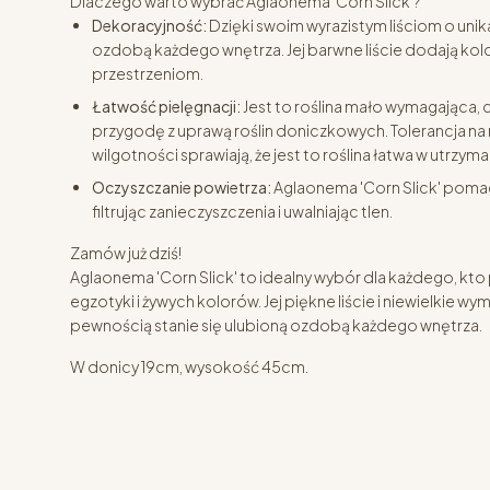
Dlaczego warto wybrać Aglaonema 'Corn Slick'?
Dekoracyjność:
Dzięki swoim wyrazistym liściom o unik
ozdobą każdego wnętrza. Jej barwne liście dodają kol
przestrzeniom.
Łatwość pielęgnacji:
Jest to roślina mało wymagająca, c
przygodę z uprawą roślin doniczkowych. Tolerancja na 
wilgotności sprawiają, że jest to roślina łatwa w utrzyma
Oczyszczanie powietrza:
Aglaonema 'Corn Slick' poma
filtrując zanieczyszczenia i uwalniając tlen.
Zamów już dziś!
Aglaonema 'Corn Slick' to idealny wybór dla każdego, 
egzotyki i żywych kolorów. Jej piękne liście i niewielkie wym
pewnością stanie się ulubioną ozdobą każdego wnętrza.
W donicy 19cm, wysokość 45cm.