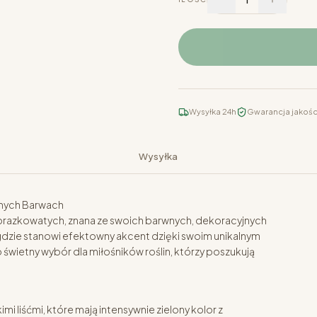
Wysyłka 24h
Gwarancja jakośc
Wysyłka
znych Barwach
brazkowatych, znana ze swoich barwnych, dekoracyjnych
z, gdzie stanowi efektowny akcent dzięki swoim unikalnym
świetny wybór dla miłośników roślin, którzy poszukują
mi liśćmi, które mają intensywnie zielony kolor z