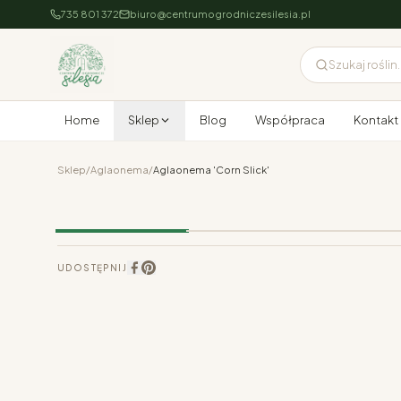
735 801 372
biuro@centrumogrodniczesilesia.pl
Szukaj roślin..
Home
Sklep
Blog
Współpraca
Kontakt
Sklep
/
Aglaonema
/
Aglaonema 'Corn Slick'
UDOSTĘPNIJ