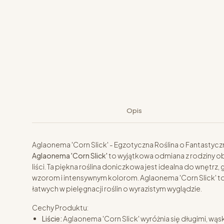
Opis
Aglaonema 'Corn Slick' - Egzotyczna Roślina o Fantastyc
Aglaonema 'Corn Slick'
to wyjątkowa odmiana z rodziny o
liści. Ta piękna roślina doniczkowa jest idealna do wnętr
wzorom i intensywnym kolorom. Aglaonema 'Corn Slick' to 
łatwych w pielęgnacji roślin o wyrazistym wyglądzie.
Cechy Produktu:
Liście:
Aglaonema 'Corn Slick' wyróżnia się długimi, wąski