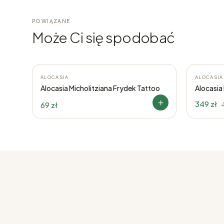
POWIĄZANE
Może Ci się spodobać
-22%
ALOCASIA
ALOCASIA
Alocasia Micholitziana Frydek Tattoo
Alocasia
349 zł
69 zł