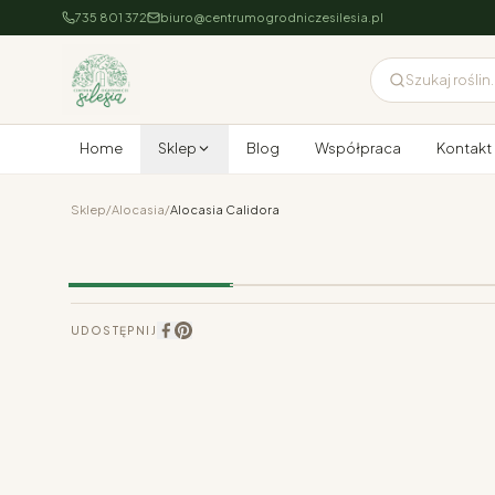
735 801 372
biuro@centrumogrodniczesilesia.pl
Szukaj roślin..
Home
Sklep
Blog
Współpraca
Kontakt
Sklep
/
Alocasia
/
Alocasia Calidora
UDOSTĘPNIJ