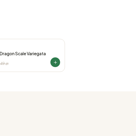
 Dragon Scale Variegata
449
zł