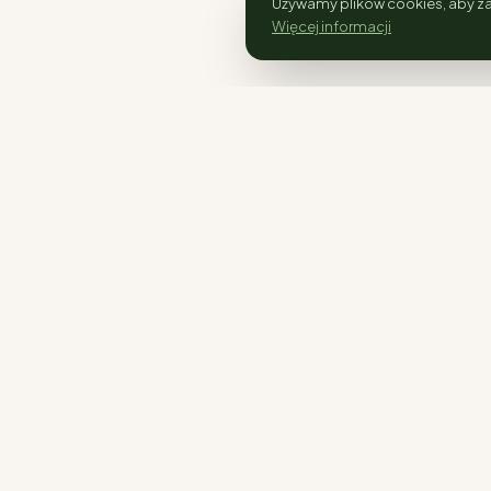
Używamy plików cookies, aby za
Więcej informacji
SKLEP
Rośliny
Rośliny kolekcjonerskie i ogrodowe.
Doniczki
Wysyłka w całej Polsce.
Nawozy