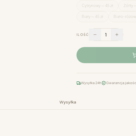
Cytrynowy — 45 zł
Żółty —
Biały — 45 zł
Biało-różowy
1
ILOŚĆ
Wysyłka 24h
Gwarancja jakośc
Wysyłka