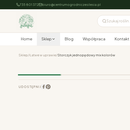
735 801 372
biuro@centrumogrodniczesilesia.pl
Szukaj roślin..
Home
Sklep
Blog
Współpraca
Kontakt
Sklep
/
Łatwe w uprawie
/
Storczyk jednopędowy mix kolorów
UDOSTĘPNIJ