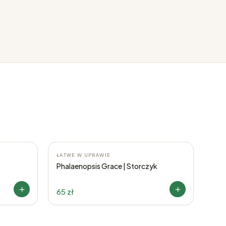
ŁATWE W UPRAWIE
Phalaenopsis Grace | Storczyk
65 zł