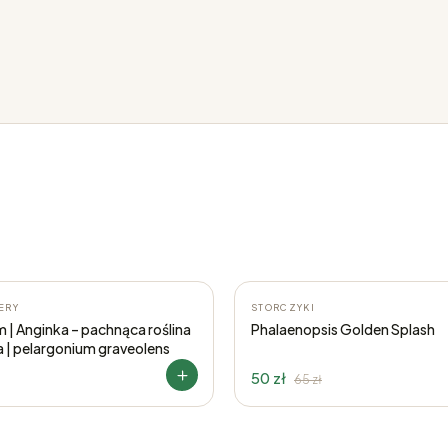
-23%
ERY
STORCZYKI
 | Anginka – pachnąca roślina
Phalaenopsis Golden Splash
a | pelargonium graveolens
50 zł
65
zł