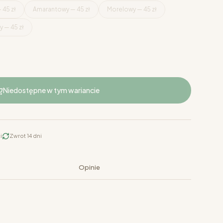
 45 zł
Amarantowy — 45 zł
Morelowy — 45 zł
 — 45 zł
Niedostępne w tym wariancie
i
Zwrot 14 dni
Opinie