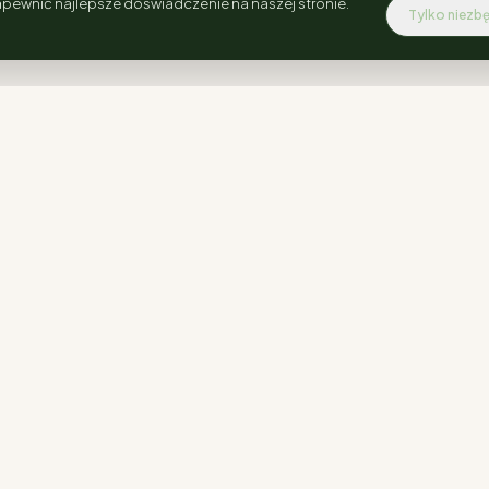
pewnić najlepsze doświadczenie na naszej stronie.
Tylko niezb
INFORMACJE
Regulamin
Polityka prywatności
Blog i Porady