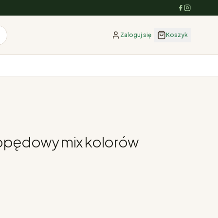
Zaloguj się
Koszyk
opędowy mix kolorów