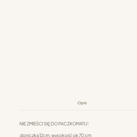
Opis
NIE ZMIEŚCI SIĘ DO PACZKOMATU !
doniczka 12cm, wysokość ok 70 cm