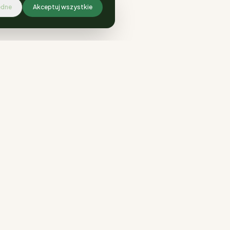
ędne
Akceptuj wszystkie
KONTAKT
ul. Ściegiennego 94b, Katowice
735 801 372
biuro@centrumogrodniczesilesia.pl