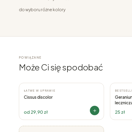
do wyboru różne kolory
POWIĄZANE
Może Ci się spodobać
ŁATWE W UPRAWIE
BESTSELL
Cissus discolor
Geranium
lecznicz
od
29,90 zł
25 zł